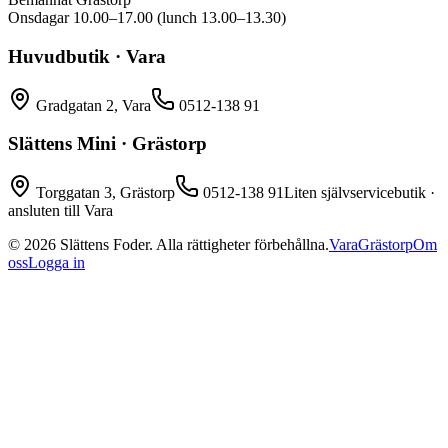
Onsdagar 10.00–17.00 (lunch 13.00–13.30)
Huvudbutik · Vara
Gradgatan 2, Vara
0512-138 91
Slättens Mini · Grästorp
Torggatan 3, Grästorp
0512-138 91
Liten självservicebutik ·
ansluten till Vara
©
2026
Slättens Foder. Alla rättigheter förbehållna.
Vara
Grästorp
Om
oss
Logga in