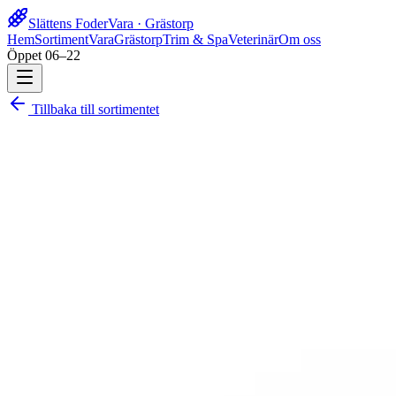
Slättens Foder
Vara · Grästorp
Hem
Sortiment
Vara
Grästorp
Trim & Spa
Veterinär
Om oss
Öppet 06–22
Tillbaka till sortimentet