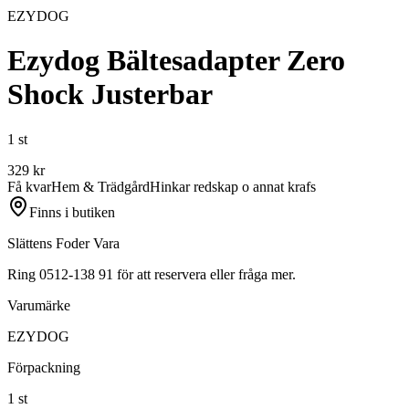
EZYDOG
Ezydog Bältesadapter Zero
Shock Justerbar
1 st
329
kr
Få kvar
Hem & Trädgård
Hinkar redskap o annat krafs
Finns i butiken
Slättens Foder Vara
Ring 0512-138 91 för att reservera eller fråga mer.
Varumärke
EZYDOG
Förpackning
1 st