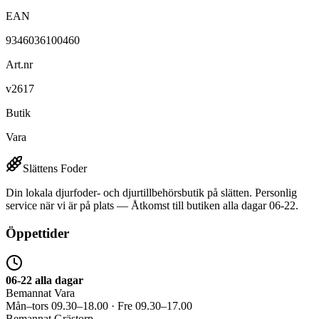
EAN
9346036100460
Art.nr
v2617
Butik
Vara
Slättens Foder
Din lokala djurfoder- och djurtillbehörsbutik på slätten. Personlig
service när vi är på plats — Åtkomst till butiken alla dagar 06-22.
Öppettider
06-22 alla dagar
Bemannat Vara
Mån–tors 09.30–18.00 · Fre 09.30–17.00
Bemannat Grästorp