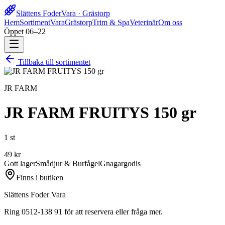
Slättens Foder
Vara · Grästorp
Hem
Sortiment
Vara
Grästorp
Trim & Spa
Veterinär
Om oss
Öppet 06–22
Tillbaka till sortimentet
JR FARM
JR FARM FRUITYS 150 gr
1 st
49
kr
Gott lager
Smådjur & Burfågel
Gnagargodis
Finns i butiken
Slättens Foder Vara
Ring 0512-138 91 för att reservera eller fråga mer.