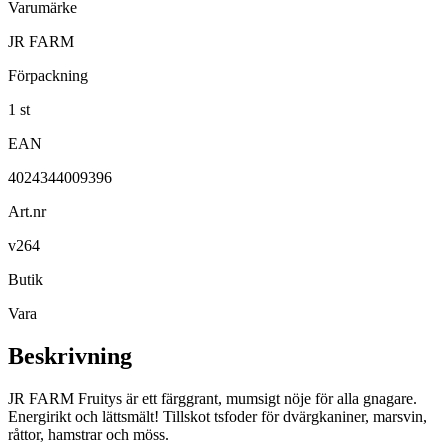
Varumärke
JR FARM
Förpackning
1 st
EAN
4024344009396
Art.nr
v264
Butik
Vara
Beskrivning
JR FARM Fruitys är ett färggrant, mumsigt nöje för alla gnagare.
Energirikt och lättsmält! Tillskot tsfoder för dvärgkaniner, marsvin,
råttor, hamstrar och möss.