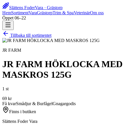
Slättens Foder
Vara · Grästorp
Hem
Sortiment
Vara
Grästorp
Trim & Spa
Veterinär
Om oss
Öppet 06–22
Tillbaka till sortimentet
JR FARM
JR FARM HÖKLOCKA MED
MASKROS 125G
1 st
69
kr
Få kvar
Smådjur & Burfågel
Gnagargodis
Finns i butiken
Slättens Foder Vara