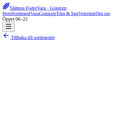
Slättens Foder
Vara · Grästorp
Hem
Sortiment
Vara
Grästorp
Trim & Spa
Veterinär
Om oss
Öppet 06–22
Tillbaka till sortimentet