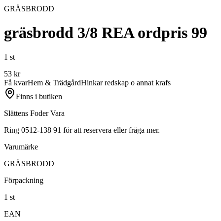
GRÄSBRODD
gräsbrodd 3/8 REA ordpris 99
1 st
53
kr
Få kvar
Hem & Trädgård
Hinkar redskap o annat krafs
Finns i butiken
Slättens Foder Vara
Ring 0512-138 91 för att reservera eller fråga mer.
Varumärke
GRÄSBRODD
Förpackning
1 st
EAN