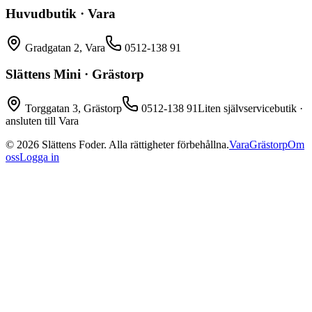
Huvudbutik · Vara
Gradgatan 2, Vara
0512-138 91
Slättens Mini · Grästorp
Torggatan 3, Grästorp
0512-138 91
Liten självservicebutik ·
ansluten till Vara
©
2026
Slättens Foder. Alla rättigheter förbehållna.
Vara
Grästorp
Om
oss
Logga in