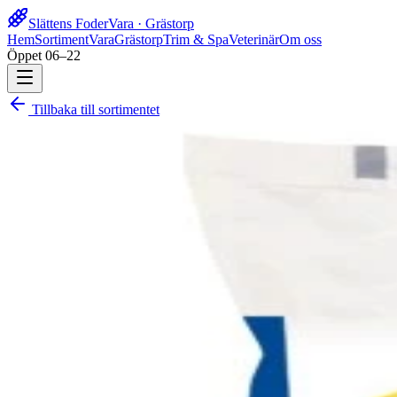
Slättens Foder
Vara · Grästorp
Hem
Sortiment
Vara
Grästorp
Trim & Spa
Veterinär
Om oss
Öppet 06–22
Tillbaka till sortimentet