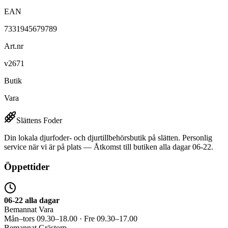
EAN
7331945679789
Art.nr
v2671
Butik
Vara
Slättens Foder
Din lokala djurfoder- och djurtillbehörsbutik på slätten. Personlig
service när vi är på plats — Åtkomst till butiken alla dagar 06-22.
Öppettider
06-22 alla dagar
Bemannat Vara
Mån–tors 09.30–18.00 · Fre 09.30–17.00
Bemannat Grästorp