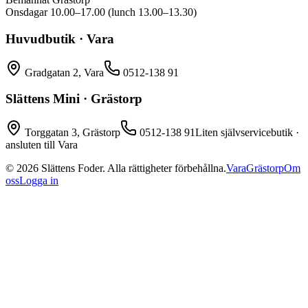
Onsdagar 10.00–17.00 (lunch 13.00–13.30)
Huvudbutik · Vara
Gradgatan 2, Vara
0512-138 91
Slättens Mini · Grästorp
Torggatan 3, Grästorp
0512-138 91
Liten självservicebutik ·
ansluten till Vara
©
2026
Slättens Foder. Alla rättigheter förbehållna.
Vara
Grästorp
Om
oss
Logga in