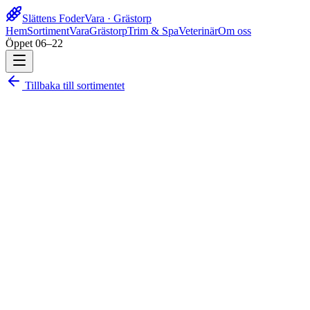
Slättens Foder
Vara · Grästorp
Hem
Sortiment
Vara
Grästorp
Trim & Spa
Veterinär
Om oss
Öppet 06–22
Tillbaka till sortimentet