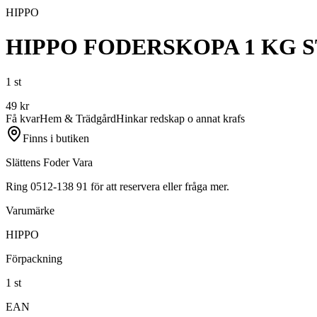
HIPPO
HIPPO FODERSKOPA 1 KG S
1 st
49
kr
Få kvar
Hem & Trädgård
Hinkar redskap o annat krafs
Finns i butiken
Slättens Foder Vara
Ring 0512-138 91 för att reservera eller fråga mer.
Varumärke
HIPPO
Förpackning
1 st
EAN