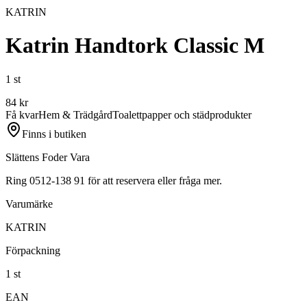
KATRIN
Katrin Handtork Classic M
1 st
84
kr
Få kvar
Hem & Trädgård
Toalettpapper och städprodukter
Finns i butiken
Slättens Foder Vara
Ring 0512-138 91 för att reservera eller fråga mer.
Varumärke
KATRIN
Förpackning
1 st
EAN