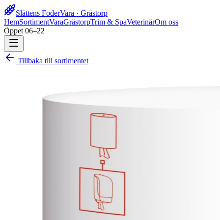
Slättens Foder
Vara · Grästorp
Hem
Sortiment
Vara
Grästorp
Trim & Spa
Veterinär
Om oss
Öppet 06–22
Tillbaka till sortimentet