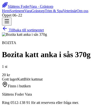
Slättens Foder
Vara · Grästorp
Hem
Sortiment
Vara
Grästorp
Trim & Spa
Veterinär
Om oss
Öppet 06–22
Tillbaka till sortimentet
BOZITA
Bozita katt anka i sås 370g
1 st
20
kr
Gott lager
Katt
Blöt kattmat
Finns i butiken
Slättens Foder Vara
Ring 0512-138 91 för att reservera eller fråga mer.