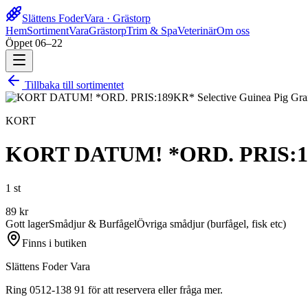
Slättens Foder
Vara · Grästorp
Hem
Sortiment
Vara
Grästorp
Trim & Spa
Veterinär
Om oss
Öppet 06–22
Tillbaka till sortimentet
KORT
KORT DATUM! *ORD. PRIS:189K
1 st
89
kr
Gott lager
Smådjur & Burfågel
Övriga smådjur (burfågel, fisk etc)
Finns i butiken
Slättens Foder Vara
Ring 0512-138 91 för att reservera eller fråga mer.