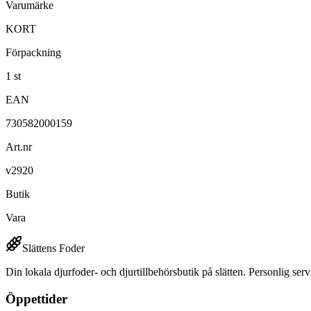
Varumärke
KORT
Förpackning
1 st
EAN
730582000159
Art.nr
v2920
Butik
Vara
Slättens Foder
Din lokala djurfoder- och djurtillbehörsbutik på slätten. Personlig serv
Öppettider