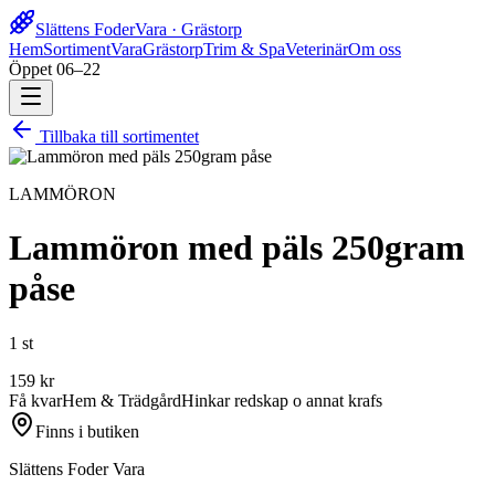
Slättens Foder
Vara · Grästorp
Hem
Sortiment
Vara
Grästorp
Trim & Spa
Veterinär
Om oss
Öppet 06–22
Tillbaka till sortimentet
LAMMÖRON
Lammöron med päls 250gram
påse
1 st
159
kr
Få kvar
Hem & Trädgård
Hinkar redskap o annat krafs
Finns i butiken
Slättens Foder Vara