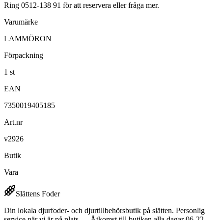
Ring 0512-138 91 för att reservera eller fråga mer.
Varumärke
LAMMÖRON
Förpackning
1 st
EAN
7350019405185
Art.nr
v2926
Butik
Vara
Slättens Foder
Din lokala djurfoder- och djurtillbehörsbutik på slätten. Personlig
service när vi är på plats — Åtkomst till butiken alla dagar 06-22.