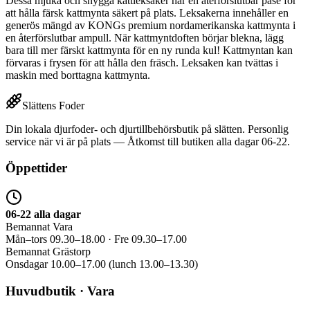
Dessa mjuka och snygga kattleksaker har en återförslutbar påse för
att hålla färsk kattmynta säkert på plats. Leksakerna innehåller en
generös mängd av KONGs premium nordamerikanska kattmynta i
en återförslutbar ampull. När kattmyntdoften börjar blekna, lägg
bara till mer färskt kattmynta för en ny runda kul! Kattmyntan kan
förvaras i frysen för att hålla den fräsch. Leksaken kan tvättas i
maskin med borttagna kattmynta.
Slättens Foder
Din lokala djurfoder- och djurtillbehörsbutik på slätten. Personlig
service när vi är på plats — Åtkomst till butiken alla dagar 06-22.
Öppettider
06-22 alla dagar
Bemannat Vara
Mån–tors 09.30–18.00 · Fre 09.30–17.00
Bemannat Grästorp
Onsdagar 10.00–17.00 (lunch 13.00–13.30)
Huvudbutik · Vara