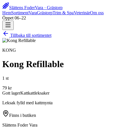
Slättens Foder
Vara · Grästorp
Hem
Sortiment
Vara
Grästorp
Trim & Spa
Veterinär
Om oss
Öppet 06–22
Tillbaka till sortimentet
KONG
Kong Refillable
1 st
79
kr
Gott lager
Katt
kattleksaker
Leksak fylld med kattmynta
Finns i butiken
Slättens Foder Vara