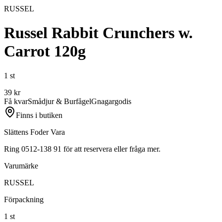
RUSSEL
Russel Rabbit Crunchers w.
Carrot 120g
1 st
39
kr
Få kvar
Smådjur & Burfågel
Gnagargodis
Finns i butiken
Slättens Foder Vara
Ring 0512-138 91 för att reservera eller fråga mer.
Varumärke
RUSSEL
Förpackning
1 st