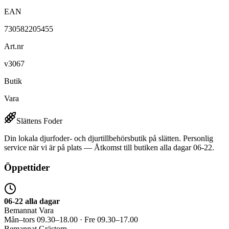
EAN
730582205455
Art.nr
v3067
Butik
Vara
Slättens Foder
Din lokala djurfoder- och djurtillbehörsbutik på slätten. Personlig
service när vi är på plats — Åtkomst till butiken alla dagar 06-22.
Öppettider
06-22 alla dagar
Bemannat Vara
Mån–tors 09.30–18.00 · Fre 09.30–17.00
Bemannat Grästorp