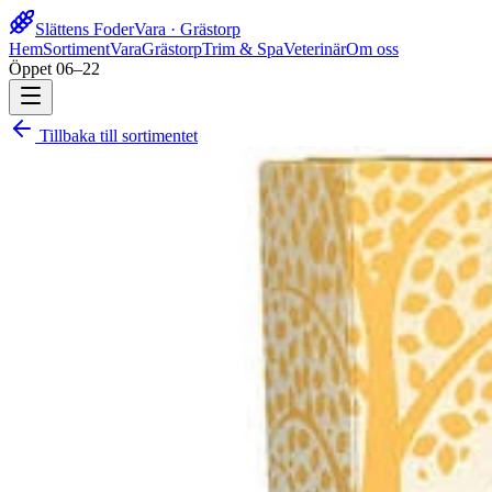
Slättens Foder
Vara · Grästorp
Hem
Sortiment
Vara
Grästorp
Trim & Spa
Veterinär
Om oss
Öppet 06–22
Tillbaka till sortimentet