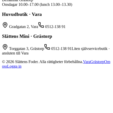
Onsdagar 10.00–17.00 (lunch 13.00–13.30)
Huvudbutik · Vara
Gradgatan 2, Vara
0512-138 91
Slättens Mini · Grästorp
Torggatan 3, Grästorp
0512-138 91
Liten självservicebutik ·
ansluten till Vara
©
2026
Slättens Foder. Alla rättigheter förbehållna.
Vara
Grästorp
Om
oss
Logga in