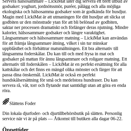
Servera hälsosammare – LickiMat låter dig servera ett brett utbud av
godsaker: yoghurt, jordnötssmör, puréer, pålägg och alla möjliga
ekologiska och hälsosamma godsaker som är godkända för husdjur.
Magin med LickiMat är att utmaningen för ditt husdjur att slicka ut
godbiten ur den mönstrade ytan för att bli belönad av godbiten,
saktar ner processen dramatiskt och förlänger deras njutning. Mindre
kalorier, hälsosammare godsaker och längre varaktighet.
Långsammare och hälsosammare matning – LickiMat kan användas
för att främja långsammare ätning, vilket i sin tur minskar
uppblåsthet och förbättrar matsmältningen. Ett bra alternativ till
långsamma foderskålar. Du kan till och med frysa in mat och
godsaker på mattan för ännu långsammare och roligare matning. Ett
alternativ till foderskålen – LickiMat är en perfekt ersättning för alla
kattskålar och det finns en mängd olika mönster och färger för att
passa dina önskemål. LickiMat är också en perfekt
hundskålsersättning för små och medelstora hundraser. Du kan
servera rå, våt, torr och flytande mat samtidigt utan att göra en enda
röra.
Slättens Foder
Din lokala djurfoder- och djurtillbehörsbutik på slätten. Personlig
service när vi är på plats — Åtkomst till butiken alla dagar 06-22.
Öppettider