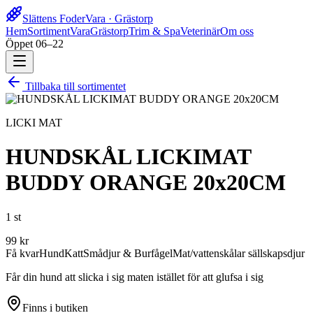
Slättens Foder
Vara · Grästorp
Hem
Sortiment
Vara
Grästorp
Trim & Spa
Veterinär
Om oss
Öppet 06–22
Tillbaka till sortimentet
LICKI MAT
HUNDSKÅL LICKIMAT
BUDDY ORANGE 20x20CM
1 st
99
kr
Få kvar
Hund
Katt
Smådjur & Burfågel
Mat/vattenskålar sällskapsdjur
Får din hund att slicka i sig maten istället för att glufsa i sig
Finns i butiken