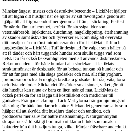
Minskar ångest, tristess och destruktivt beteende – LickiMat hjälper
till att lugna ditt husdjur när de njuter av sitt favoritgodis genom att
hjälpa till att frigöra endorfiner genom att främja slickning. Perfekt
för när du lämnar hemmet, perfekt för stressiga tider som
veterinärbesök, injektioner, duschning, nagelklippning, återhämtning
av skador samt åskväder och fyrverkerier. Kom ihåg att övervaka
ditt husdjur när du först introducerar dem för LickiMat. Tuff och
tuggbeståndig – LickiMat Tuff är designad för valpar som håller på
att få tänder och hårt tuggande hundar som skulle tugga vad som
helst. Du får också bekvämligheten med att använda diskmaskinen.
Rekommenderas för både hundar i alla storlekar – LickiMats
strukturmönster är designade för att behaga tungan på hundar och
för att fungera med alla slags godsaker och mat, allt från yoghurt,
jordnötssmör och alla möjliga bredbara godsaker till råa, våta, torra
och flytande foder. Slickandet förstärker smaksinnet, vilket gör att
ditt husdjur kan njuta av bara en liten mängd mat. LickiMats är
också perfekta för att lägga till kosttillskott och mediciner till
godsaker. Främjar slickning – LickiMat-ytorna främjar njutningsfull
slickning för både hundar och katter. Slickandet genererar saliv som
hjälper till att skydda ditt husdjurs tänder och tandkött, och
producerar mer saliv för bättre matsmältning. Naturgummiytan
skrapar också försiktigt bort matpartiklar och lukt som orsakar
bakterier från ditt husdjurs tunga, vilket främjar fräschare andedräkt.