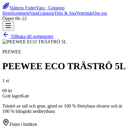
Slättens Foder
Vara · Grästorp
Hem
Sortiment
Vara
Grästorp
Trim & Spa
Veterinär
Om oss
Öppet 06–22
Tillbaka till sortimentet
PEEWEE
PEEWEE ECO TRÄSTRÖ 5L
1 st
69
kr
Gott lager
Katt
Träströ av tall och gran, gjord av 100 % förnybara råvaror och är
100 % bilogiskt nedbrytbara
Finns i butiken