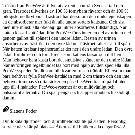
Träströ från PeeWee är tillverat av rent spånfrån Svensk tall och
gran. Träströet tillverkas av 100 % förnybara råvaror och är 100 %
bilogiskt nedbrytbara. Träströet har dessutom den unika egenskapen
att de absorberar mer fukt än alla andra sorters kattsand. Och sist
men inte minst: alla obehagliga lukter absorberas fullständigt. När
katten kissari kattlådan från PeeWee försvinner en del av urinen ned
genom gallret till spånet i den undre lådan. Resten av urinen
absorberas av träströet i den övre lådan. Träströet faller isär till spån.
När katten krafsar i spånetramlar det ner i den undre lådan. Den övre
lådan förblir ren och torr. Precis som kattens tassar och ditt hem.
Man behöver bara kasta bort det smutsiga spånet ur den undre lådan.
När avföringen regelbundet tas bort med hjälp av den speciella lilla
PeeWee-spaden är allt som blir kvar en fräsch trädoft. Eftersom man
bara behöver fylla PeeWee-kattlådan med 2 cm träströ och den inte
behöver tömmas så ofta räcker en påse PeeWee-träströ på 14 liter
upp till 4 månader. PeeWee-systemet är ett miljövänligt och
hälsosamt alternativ. Du spar pengar och slipper smuts och skadligt
damm.
Slättens Foder
Din lokala djurfoder- och djurtillbehörsbutik på slätten. Personlig
service när vi är på plats — Åtkomst till butiken alla dagar 06-22.