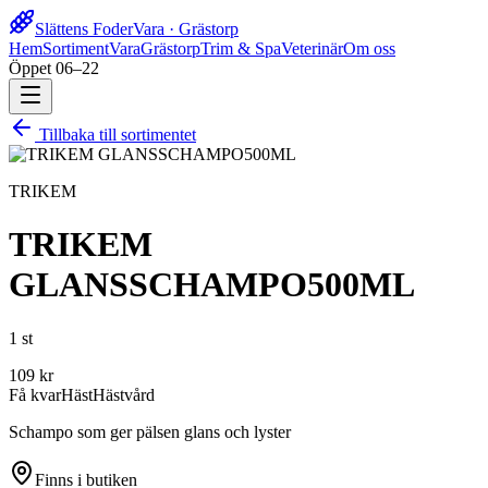
Slättens Foder
Vara · Grästorp
Hem
Sortiment
Vara
Grästorp
Trim & Spa
Veterinär
Om oss
Öppet 06–22
Tillbaka till sortimentet
TRIKEM
TRIKEM
GLANSSCHAMPO500ML
1 st
109
kr
Få kvar
Häst
Hästvård
Schampo som ger pälsen glans och lyster
Finns i butiken