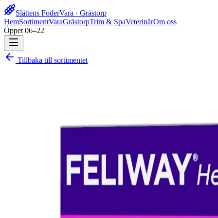
Slättens Foder
Vara · Grästorp
Hem
Sortiment
Vara
Grästorp
Trim & Spa
Veterinär
Om oss
Öppet 06–22
Tillbaka till sortimentet