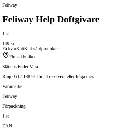
Feliway
Feliway Help Doftgivare
1 st
149
kr
Få kvar
Katt
Katt vårdprodukter
Finns i butiken
Slättens Foder Vara
Ring 0512-138 91 för att reservera eller fråga mer.
Varumärke
Feliway
Förpackning
1 st
EAN