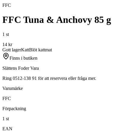
FFC
FFC Tuna & Anchovy 85 g
1 st
14
kr
Gott lager
Katt
Blöt kattmat
Finns i butiken
Slättens Foder Vara
Ring 0512-138 91 för att reservera eller fråga mer.
Varumärke
FFC
Förpackning
1 st
EAN