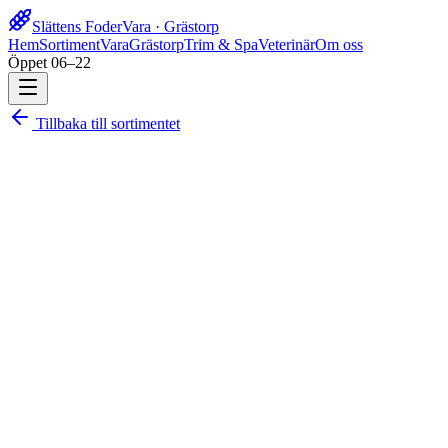
Slättens Foder
Vara · Grästorp
Hem
Sortiment
Vara
Grästorp
Trim & Spa
Veterinär
Om oss
Öppet 06–22
Tillbaka till sortimentet