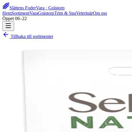
Slättens Foder
Vara · Grästorp
Hem
Sortiment
Vara
Grästorp
Trim & Spa
Veterinär
Om oss
Öppet 06–22
Tillbaka till sortimentet