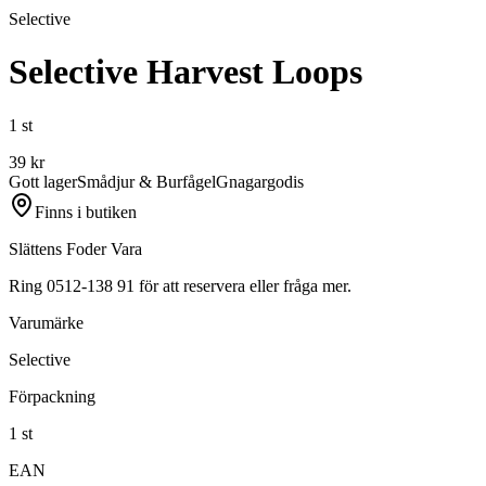
Selective
Selective Harvest Loops
1 st
39
kr
Gott lager
Smådjur & Burfågel
Gnagargodis
Finns i butiken
Slättens Foder Vara
Ring 0512-138 91 för att reservera eller fråga mer.
Varumärke
Selective
Förpackning
1 st
EAN