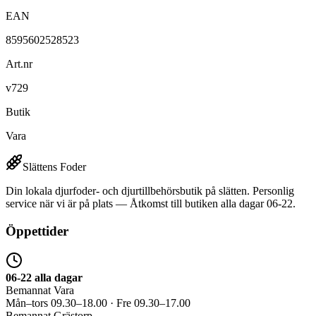
EAN
8595602528523
Art.nr
v729
Butik
Vara
Slättens Foder
Din lokala djurfoder- och djurtillbehörsbutik på slätten. Personlig
service när vi är på plats — Åtkomst till butiken alla dagar 06-22.
Öppettider
06-22 alla dagar
Bemannat Vara
Mån–tors 09.30–18.00 · Fre 09.30–17.00
Bemannat Grästorp