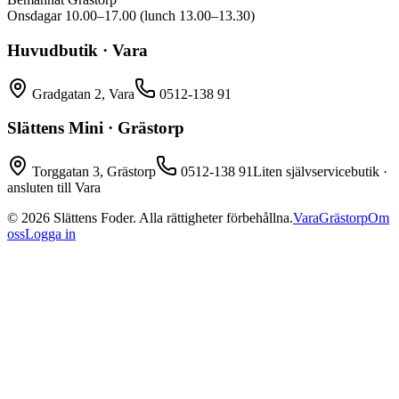
Onsdagar 10.00–17.00 (lunch 13.00–13.30)
Huvudbutik · Vara
Gradgatan 2, Vara
0512-138 91
Slättens Mini · Grästorp
Torggatan 3, Grästorp
0512-138 91
Liten självservicebutik ·
ansluten till Vara
©
2026
Slättens Foder. Alla rättigheter förbehållna.
Vara
Grästorp
Om
oss
Logga in