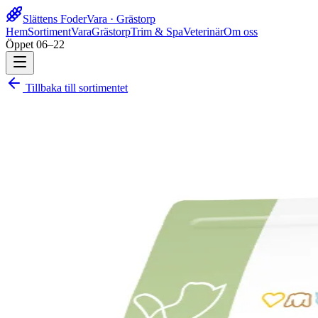
Slättens Foder
Vara · Grästorp
Hem
Sortiment
Vara
Grästorp
Trim & Spa
Veterinär
Om oss
Öppet 06–22
Tillbaka till sortimentet