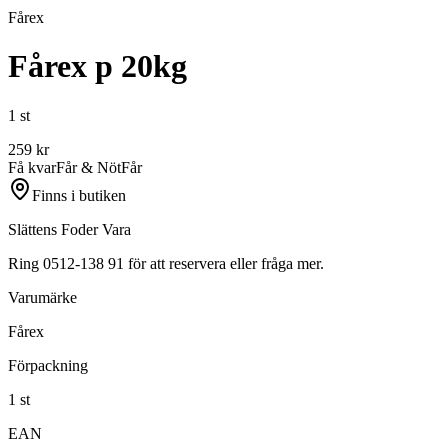
Fårex
Fårex p 20kg
1 st
259
kr
Få kvar
Får & Nöt
Får
Finns i butiken
Slättens Foder Vara
Ring 0512-138 91 för att reservera eller fråga mer.
Varumärke
Fårex
Förpackning
1 st
EAN