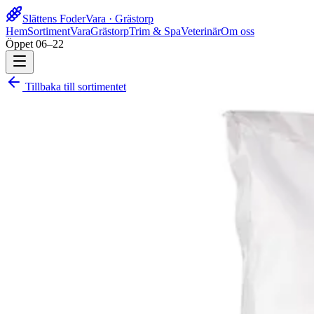
Slättens Foder
Vara · Grästorp
Hem
Sortiment
Vara
Grästorp
Trim & Spa
Veterinär
Om oss
Öppet 06–22
Tillbaka till sortimentet