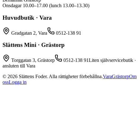
Onsdagar 10.00–17.00 (lunch 13.00–13.30)
Huvudbutik · Vara
Gradgatan 2, Vara
0512-138 91
Slättens Mini · Grästorp
Torggatan 3, Grästorp
0512-138 91
Liten självservicebutik ·
ansluten till Vara
©
2026
Slättens Foder. Alla rättigheter förbehållna.
Vara
Grästorp
Om
oss
Logga in