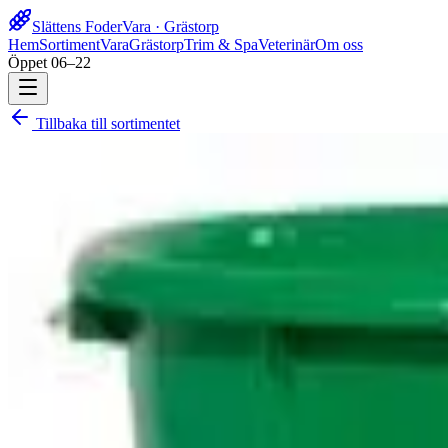
Slättens Foder
Vara · Grästorp
Hem
Sortiment
Vara
Grästorp
Trim & Spa
Veterinär
Om oss
Öppet 06–22
Tillbaka till sortimentet