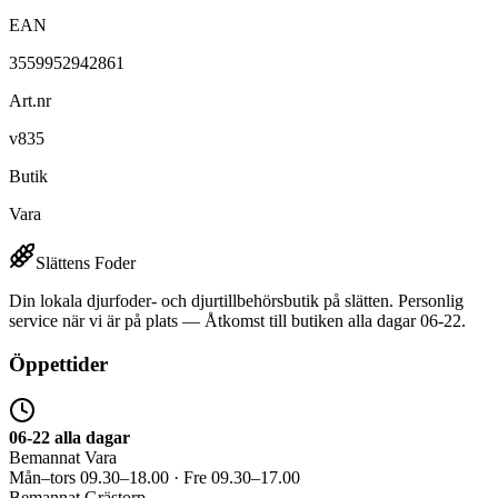
EAN
3559952942861
Art.nr
v835
Butik
Vara
Slättens Foder
Din lokala djurfoder- och djurtillbehörsbutik på slätten. Personlig
service när vi är på plats — Åtkomst till butiken alla dagar 06-22.
Öppettider
06-22 alla dagar
Bemannat Vara
Mån–tors 09.30–18.00 · Fre 09.30–17.00
Bemannat Grästorp