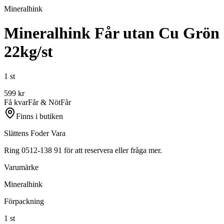
Mineralhink
Mineralhink Får utan Cu Grön
22kg/st
1 st
599
kr
Få kvar
Får & Nöt
Får
Finns i butiken
Slättens Foder Vara
Ring 0512-138 91 för att reservera eller fråga mer.
Varumärke
Mineralhink
Förpackning
1 st