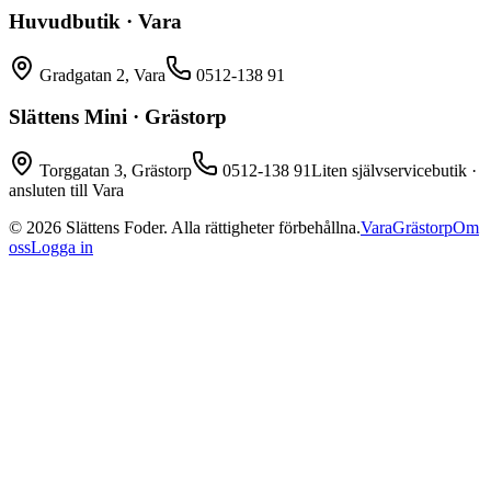
Huvudbutik · Vara
Gradgatan 2, Vara
0512-138 91
Slättens Mini · Grästorp
Torggatan 3, Grästorp
0512-138 91
Liten självservicebutik ·
ansluten till Vara
©
2026
Slättens Foder. Alla rättigheter förbehållna.
Vara
Grästorp
Om
oss
Logga in