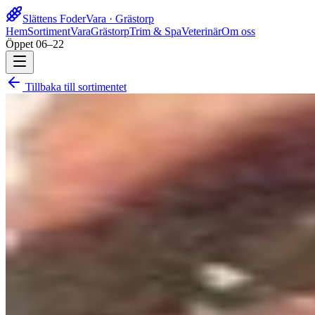
Slättens Foder
Vara · Grästorp
Hem
Sortiment
Vara
Grästorp
Trim & Spa
Veterinär
Om oss
Öppet 06–22
Tillbaka till sortimentet