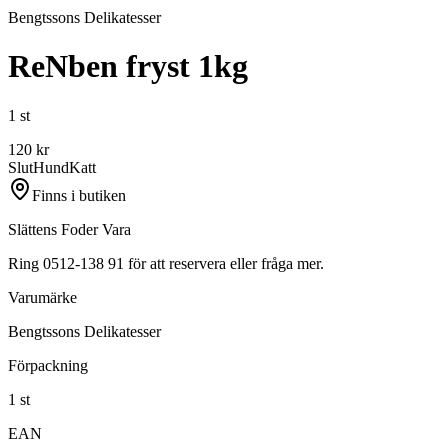
Bengtssons Delikatesser
ReNben fryst 1kg
1 st
120
kr
Slut
Hund
Katt
Finns i butiken
Slättens Foder Vara
Ring 0512-138 91 för att reservera eller fråga mer.
Varumärke
Bengtssons Delikatesser
Förpackning
1 st
EAN