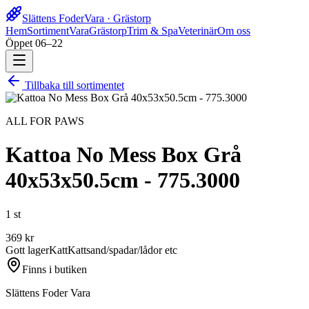
Slättens Foder
Vara · Grästorp
Hem
Sortiment
Vara
Grästorp
Trim & Spa
Veterinär
Om oss
Öppet 06–22
Tillbaka till sortimentet
ALL FOR PAWS
Kattoa No Mess Box Grå
40x53x50.5cm - 775.3000
1 st
369
kr
Gott lager
Katt
Kattsand/spadar/lådor etc
Finns i butiken
Slättens Foder Vara