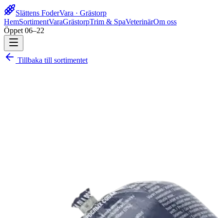
Slättens Foder
Vara · Grästorp
Hem
Sortiment
Vara
Grästorp
Trim & Spa
Veterinär
Om oss
Öppet 06–22
Tillbaka till sortimentet