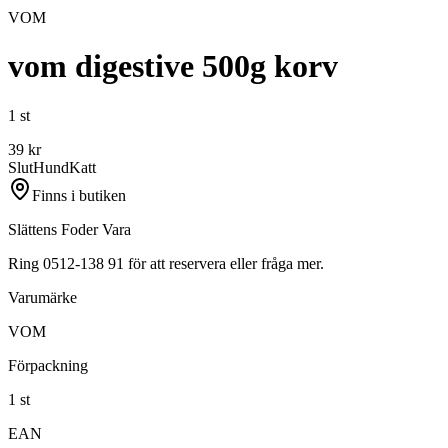
VOM
vom digestive 500g korv
1 st
39
kr
Slut
Hund
Katt
Finns i butiken
Slättens Foder Vara
Ring 0512-138 91 för att reservera eller fråga mer.
Varumärke
VOM
Förpackning
1 st
EAN