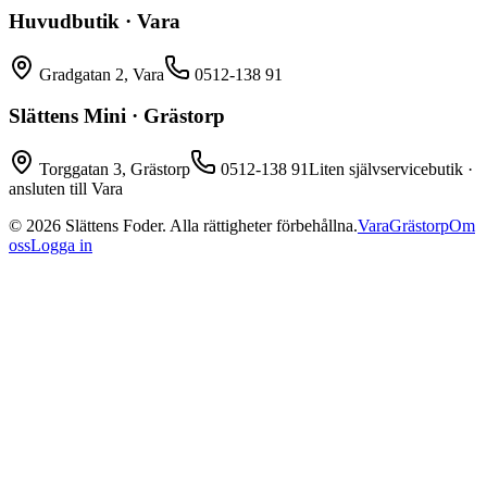
Huvudbutik · Vara
Gradgatan 2, Vara
0512-138 91
Slättens Mini · Grästorp
Torggatan 3, Grästorp
0512-138 91
Liten självservicebutik ·
ansluten till Vara
©
2026
Slättens Foder. Alla rättigheter förbehållna.
Vara
Grästorp
Om
oss
Logga in