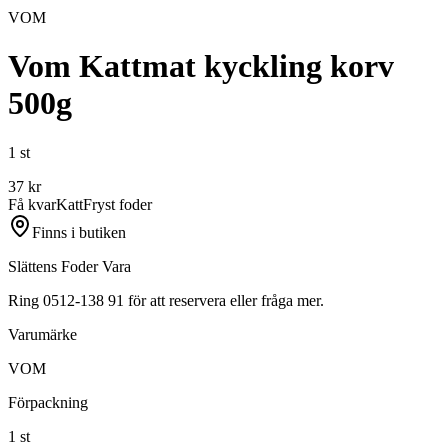
VOM
Vom Kattmat kyckling korv
500g
1 st
37
kr
Få kvar
Katt
Fryst foder
Finns i butiken
Slättens Foder Vara
Ring 0512-138 91 för att reservera eller fråga mer.
Varumärke
VOM
Förpackning
1 st