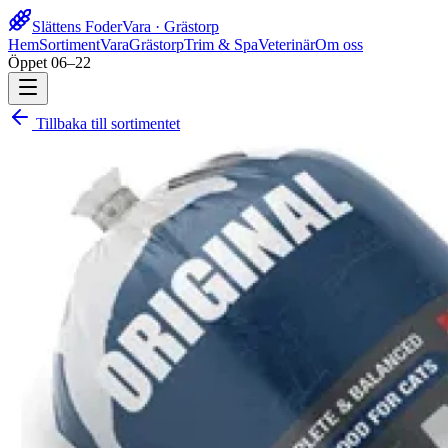
Slättens Foder
Vara · Grästorp
Hem
Sortiment
Vara
Grästorp
Trim & Spa
Veterinär
Om oss
Öppet 06–22
Tillbaka till sortimentet