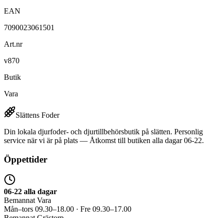
EAN
7090023061501
Art.nr
v870
Butik
Vara
Slättens Foder
Din lokala djurfoder- och djurtillbehörsbutik på slätten. Personlig
service när vi är på plats — Åtkomst till butiken alla dagar 06-22.
Öppettider
06-22 alla dagar
Bemannat Vara
Mån–tors 09.30–18.00 · Fre 09.30–17.00
Bemannat Grästorp