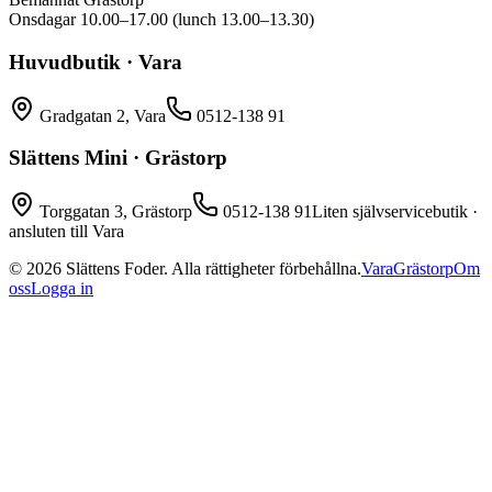
Onsdagar 10.00–17.00 (lunch 13.00–13.30)
Huvudbutik · Vara
Gradgatan 2, Vara
0512-138 91
Slättens Mini · Grästorp
Torggatan 3, Grästorp
0512-138 91
Liten självservicebutik ·
ansluten till Vara
©
2026
Slättens Foder. Alla rättigheter förbehållna.
Vara
Grästorp
Om
oss
Logga in