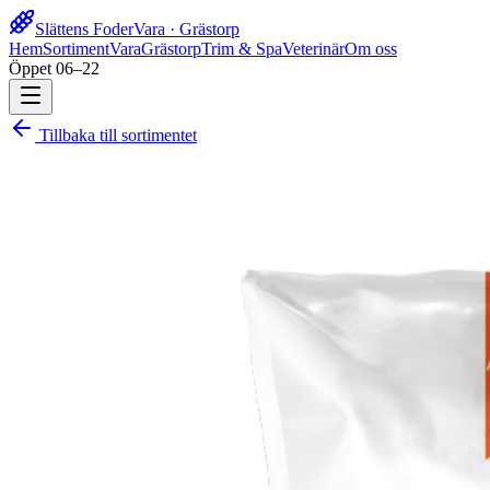
Slättens Foder
Vara · Grästorp
Hem
Sortiment
Vara
Grästorp
Trim & Spa
Veterinär
Om oss
Öppet 06–22
Tillbaka till sortimentet