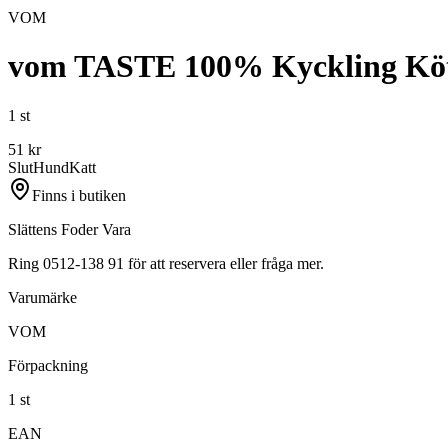
VOM
vom TASTE 100% Kyckling Kött
1 st
51
kr
Slut
Hund
Katt
Finns i butiken
Slättens Foder Vara
Ring 0512-138 91 för att reservera eller fråga mer.
Varumärke
VOM
Förpackning
1 st
EAN