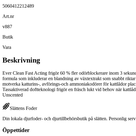
5060412212489
Art.nr
v887
Butik
Vara
Beskrivning
Ever Clean Fast Acting frigör 60 % fler odörblockerare inom 3 sekunde
formula som inkluderar en blandning av växtextrakt som snabbt riktar 
motverka katturins-, avförings-och ammoniakodörer för kattlådor place
Tassaktiverad doftteknologi frigör en fräsch lukt vid behov när katt
Unscented
Slättens Foder
Din lokala djurfoder- och djurtillbehörsbutik på slätten. Personlig serv
Öppettider