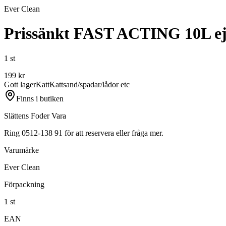
Ever Clean
Prissänkt FAST ACTING 10L ej
1 st
199
kr
Gott lager
Katt
Kattsand/spadar/lådor etc
Finns i butiken
Slättens Foder Vara
Ring 0512-138 91 för att reservera eller fråga mer.
Varumärke
Ever Clean
Förpackning
1 st
EAN