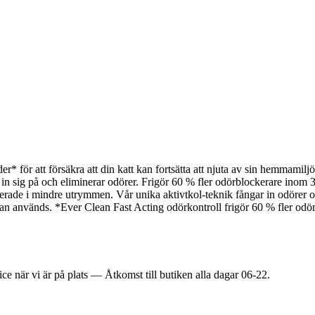
r* för att försäkra att din katt kan fortsätta att njuta av sin hemmami
in sig på och eliminerar odörer. Frigör 60 % fler odörblockerare inom 
rade i mindre utrymmen. Vår unika aktivtkol-teknik fångar in odörer och
lådan används. *Ever Clean Fast Acting odörkontroll frigör 60 % fler 
ice när vi är på plats — Åtkomst till butiken alla dagar 06-22.