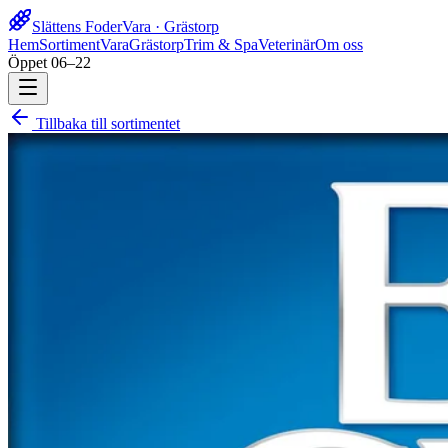
Slättens Foder
Vara · Grästorp
Hem
Sortiment
Vara
Grästorp
Trim & Spa
Veterinär
Om oss
Öppet 06–22
Tillbaka till sortimentet