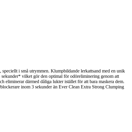
ljö, speciellt i små utrymmen. Klumpbildande lerkattsand med en unik
3 sekunder* vilket gör den optimal för odöreliminering genom att
 eliminerar därmed dåliga lukter istället för att bara maskera dem.
odörblockerare inom 3 sekunder än Ever Clean Extra Strong Clumping