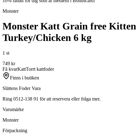
10% rabatt för dig som är medlem i Bonuscard!
Monster
Monster Katt Grain free Kitten
Turkey/Chicken 6 kg
1 st
749
kr
Få kvar
Katt
Torrt kattfoder
Finns i butiken
Slättens Foder Vara
Ring 0512-138 91 för att reservera eller fråga mer.
Varumärke
Monster
Förpackning