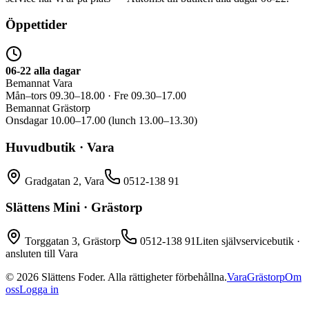
Öppettider
06-22 alla dagar
Bemannat Vara
Mån–tors 09.30–18.00 · Fre 09.30–17.00
Bemannat Grästorp
Onsdagar 10.00–17.00 (lunch 13.00–13.30)
Huvudbutik · Vara
Gradgatan 2, Vara
0512-138 91
Slättens Mini · Grästorp
Torggatan 3, Grästorp
0512-138 91
Liten självservicebutik ·
ansluten till Vara
©
2026
Slättens Foder. Alla rättigheter förbehållna.
Vara
Grästorp
Om
oss
Logga in