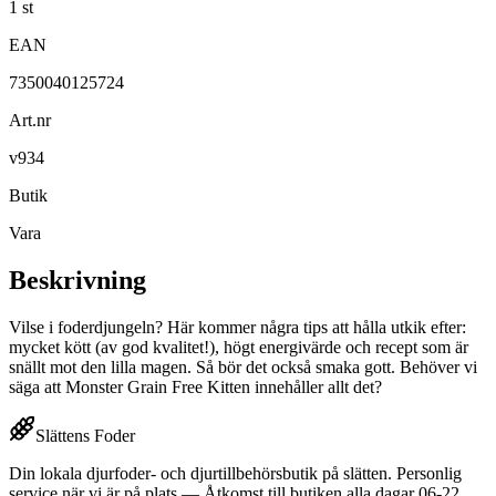
1 st
EAN
7350040125724
Art.nr
v934
Butik
Vara
Beskrivning
Vilse i foderdjungeln? Här kommer några tips att hålla utkik efter:
mycket kött (av god kvalitet!), högt energivärde och recept som är
snällt mot den lilla magen. Så bör det också smaka gott. Behöver vi
säga att Monster Grain Free Kitten innehåller allt det?
Slättens Foder
Din lokala djurfoder- och djurtillbehörsbutik på slätten. Personlig
service när vi är på plats — Åtkomst till butiken alla dagar 06-22.