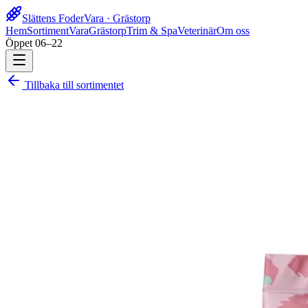
Slättens Foder
Vara · Grästorp
Hem
Sortiment
Vara
Grästorp
Trim & Spa
Veterinär
Om oss
Öppet 06–22
Tillbaka till sortimentet