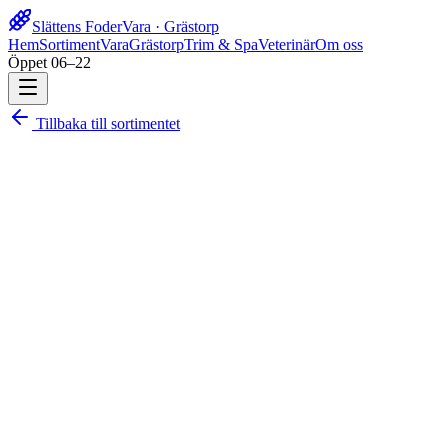
Slättens Foder
Vara · Grästorp
Hem
Sortiment
Vara
Grästorp
Trim & Spa
Veterinär
Om oss
Öppet 06–22
Tillbaka till sortimentet