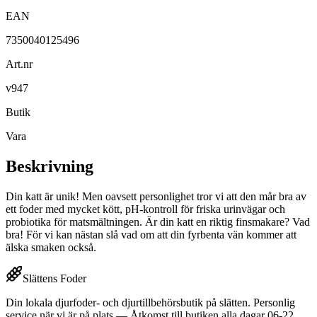
EAN
7350040125496
Art.nr
v947
Butik
Vara
Beskrivning
Din katt är unik! Men oavsett personlighet tror vi att den mår bra av
ett foder med mycket kött, pH-kontroll för friska urinvägar och
probiotika för matsmältningen. Är din katt en riktig finsmakare? Vad
bra! För vi kan nästan slå vad om att din fyrbenta vän kommer att
älska smaken också.
Slättens Foder
Din lokala djurfoder- och djurtillbehörsbutik på slätten. Personlig
service när vi är på plats — Åtkomst till butiken alla dagar 06-22.