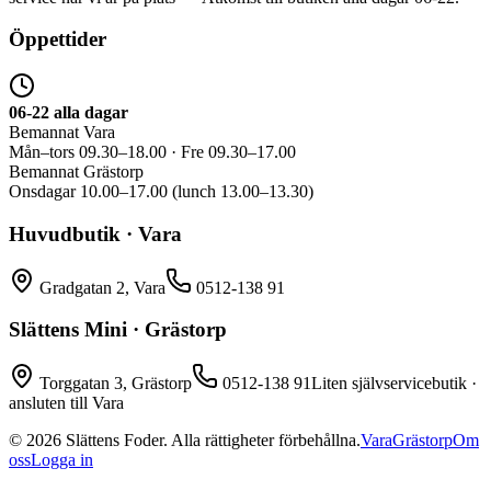
Öppettider
06-22 alla dagar
Bemannat Vara
Mån–tors 09.30–18.00 · Fre 09.30–17.00
Bemannat Grästorp
Onsdagar 10.00–17.00 (lunch 13.00–13.30)
Huvudbutik · Vara
Gradgatan 2, Vara
0512-138 91
Slättens Mini · Grästorp
Torggatan 3, Grästorp
0512-138 91
Liten självservicebutik ·
ansluten till Vara
©
2026
Slättens Foder. Alla rättigheter förbehållna.
Vara
Grästorp
Om
oss
Logga in