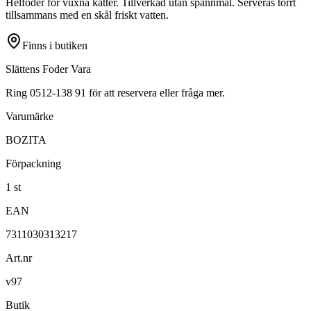
Helfoder för vuxna katter. Tillverkad utan spannmål. Serveras torrt
tillsammans med en skål friskt vatten.
Finns i butiken
Slättens Foder Vara
Ring 0512-138 91 för att reservera eller fråga mer.
Varumärke
BOZITA
Förpackning
1 st
EAN
7311030313217
Art.nr
v97
Butik