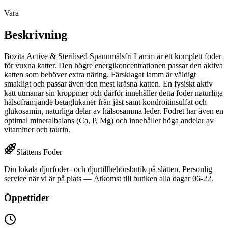
Vara
Beskrivning
Bozita Active & Sterilised Spannmålsfri Lamm är ett komplett foder
för vuxna katter. Den högre energikoncentrationen passar den aktiva
katten som behöver extra näring. Färsklagat lamm är väldigt
smakligt och passar även den mest kräsna katten. En fysiskt aktiv
katt utmanar sin kroppmer och därför innehåller detta foder naturliga
hälsofrämjande betaglukaner från jäst samt kondroitinsulfat och
glukosamin, naturliga delar av hälsosamma leder. Fodret har även en
optimal mineralbalans (Ca, P, Mg) och innehåller höga andelar av
vitaminer och taurin.
Slättens Foder
Din lokala djurfoder- och djurtillbehörsbutik på slätten. Personlig
service när vi är på plats — Åtkomst till butiken alla dagar 06-22.
Öppettider