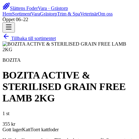
Slättens Foder
Vara · Grästorp
Hem
Sortiment
Vara
Grästorp
Trim & Spa
Veterinär
Om oss
Öppet 06–22
Tillbaka till sortimentet
BOZITA
BOZITA ACTIVE &
STERILISED GRAIN FREE
LAMB 2KG
1 st
355
kr
Gott lager
Katt
Torrt kattfoder