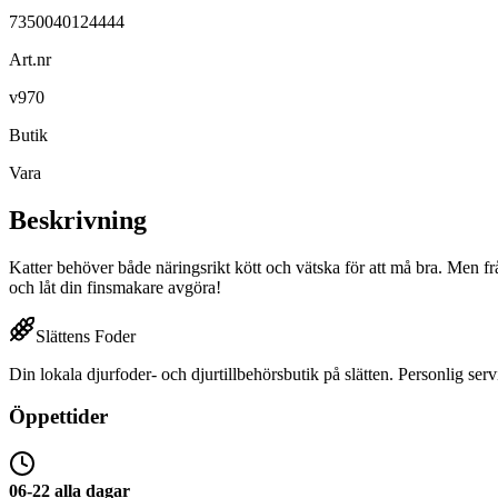
7350040124444
Art.nr
v970
Butik
Vara
Beskrivning
Katter behöver både näringsrikt kött och vätska för att må bra. Men frå
och låt din finsmakare avgöra!
Slättens Foder
Din lokala djurfoder- och djurtillbehörsbutik på slätten. Personlig serv
Öppettider
06-22 alla dagar