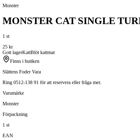
Monster
MONSTER CAT SINGLE TU
1 st
25
kr
Gott lager
Katt
Blöt kattmat
Finns i butiken
Slättens Foder Vara
Ring 0512-138 91 för att reservera eller fråga mer.
Varumärke
Monster
Förpackning
1 st
EAN