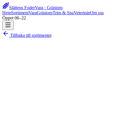
Slättens Foder
Vara · Grästorp
Hem
Sortiment
Vara
Grästorp
Trim & Spa
Veterinär
Om oss
Öppet 06–22
Tillbaka till sortimentet