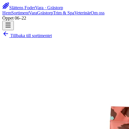
Slättens Foder
Vara · Grästorp
Hem
Sortiment
Vara
Grästorp
Trim & Spa
Veterinär
Om oss
Öppet 06–22
Tillbaka till sortimentet