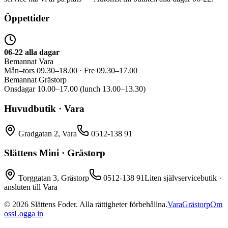
Öppettider
06-22 alla dagar
Bemannat Vara
Mån–tors 09.30–18.00 · Fre 09.30–17.00
Bemannat Grästorp
Onsdagar 10.00–17.00 (lunch 13.00–13.30)
Huvudbutik · Vara
Gradgatan 2, Vara
0512-138 91
Slättens Mini · Grästorp
Torggatan 3, Grästorp
0512-138 91
Liten självservicebutik ·
ansluten till Vara
©
2026
Slättens Foder. Alla rättigheter förbehållna.
Vara
Grästorp
Om
oss
Logga in