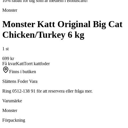
10% rabatt för dig som är medlem i Bonuscard!
Monster
Monster Katt Original Big Cat
Chicken/Turkey 6 kg
1 st
699
kr
Få kvar
Katt
Torrt kattfoder
Finns i butiken
Slättens Foder Vara
Ring 0512-138 91 för att reservera eller fråga mer.
Varumärke
Monster
Förpackning