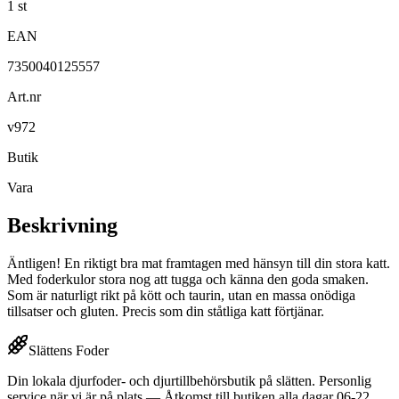
1 st
EAN
7350040125557
Art.nr
v972
Butik
Vara
Beskrivning
Äntligen! En riktigt bra mat framtagen med hänsyn till din stora katt.
Med foderkulor stora nog att tugga och känna den goda smaken.
Som är naturligt rikt på kött och taurin, utan en massa onödiga
tillsatser och gluten. Precis som din ståtliga katt förtjänar.
Slättens Foder
Din lokala djurfoder- och djurtillbehörsbutik på slätten. Personlig
service när vi är på plats — Åtkomst till butiken alla dagar 06-22.