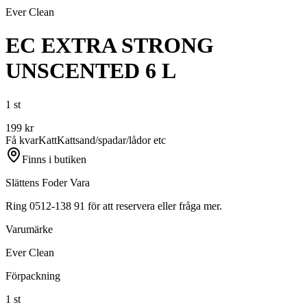
Ever Clean
EC EXTRA STRONG
UNSCENTED 6 L
1 st
199
kr
Få kvar
Katt
Kattsand/spadar/lådor etc
Finns i butiken
Slättens Foder Vara
Ring 0512-138 91 för att reservera eller fråga mer.
Varumärke
Ever Clean
Förpackning
1 st