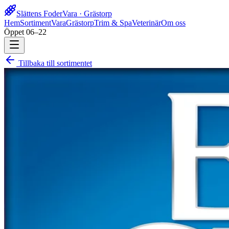
Slättens Foder
Vara · Grästorp
Hem
Sortiment
Vara
Grästorp
Trim & Spa
Veterinär
Om oss
Öppet 06–22
Tillbaka till sortimentet