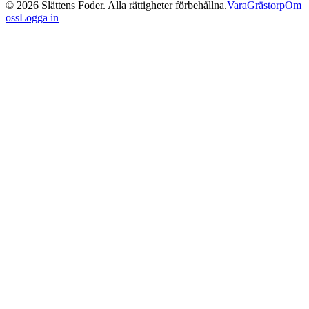
©
2026
Slättens Foder. Alla rättigheter förbehållna.
Vara
Grästorp
Om
oss
Logga in