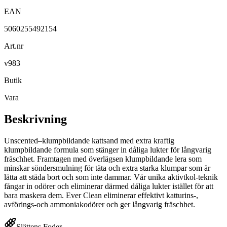
EAN
5060255492154
Art.nr
v983
Butik
Vara
Beskrivning
Unscented–klumpbildande kattsand med extra kraftig
klumpbildande formula som stänger in dåliga lukter för långvarig
fräschhet. Framtagen med överlägsen klumpbildande lera som
minskar söndersmulning för täta och extra starka klumpar som är
lätta att städa bort och som inte dammar. Vår unika aktivtkol-teknik
fångar in odörer och eliminerar därmed dåliga lukter istället för att
bara maskera dem. Ever Clean eliminerar effektivt katturins-,
avförings-och ammoniakodörer och ger långvarig fräschhet.
Slättens Foder